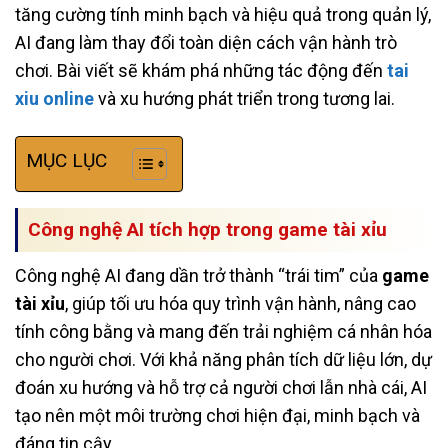
tăng cường tính minh bạch và hiệu quả trong quản lý,
AI đang làm thay đổi toàn diện cách vận hành trò
chơi. Bài viết sẽ khám phá những tác động đến
tai
xiu online
và xu hướng phát triển trong tương lai.
MỤC LỤC
Công nghệ AI tích hợp trong game tài xỉu
Công nghệ AI đang dần trở thành “trái tim” của
game
tài xỉu
, giúp tối ưu hóa quy trình vận hành, nâng cao
tính công bằng và mang đến trải nghiệm cá nhân hóa
cho người chơi. Với khả năng phân tích dữ liệu lớn, dự
đoán xu hướng và hỗ trợ cả người chơi lẫn nhà cái, AI
tạo nên một môi trường chơi hiện đại, minh bạch và
đáng tin cậy.