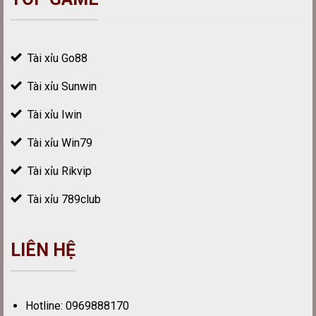
Tài xỉu Go88
Tài xỉu Sunwin
Tài xỉu Iwin
Tài xỉu Win79
Tài xỉu Rikvip
Tài xỉu 789club
LIÊN HỆ
Hotline:
0969888170