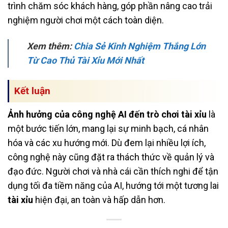
trình chăm sóc khách hàng, góp phần nâng cao trải
nghiệm người chơi một cách toàn diện.
Xem thêm:
Chia Sẻ Kinh Nghiệm Thắng Lớn
Từ Cao Thủ Tài Xỉu Mới Nhất
Kết luận
Ảnh hưởng của công nghệ AI đến trò chơi tài xỉu
là
một bước tiến lớn, mang lại sự minh bạch, cá nhân
hóa và các xu hướng mới. Dù đem lại nhiều lợi ích,
công nghệ này cũng đặt ra thách thức về quản lý và
đạo đức. Người chơi và nhà cái cần thích nghi để tận
dụng tối đa tiềm năng của AI, hướng tới một tương lai
tài xỉu
hiện đại, an toàn và hấp dẫn hơn.