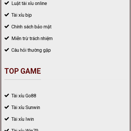
Luật tài xỉu online
Tài xỉu bịp
Chính sách bảo mật
Miễn trừ trách nhiệm
Câu hỏi thường gặp
TOP GAME
Tài xỉu Go88
Tài xỉu Sunwin
Tài xỉu Iwin
Tài xỉu Win79