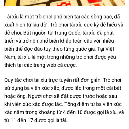
Tài xỉu là một trò chơi phổ biến tại các sòng bạc, đã
xuất hiện từ lâu đời. Trò chơi tài xỉu cực kỳ dễ hiểu và
dễ chơi. Bắt nguồn từ Trung Quốc, tài xỉu đã phát
triển và trở nên phổ biến khắp toàn cầu với nhiều
biến thể độc đáo tùy theo từng quốc gia. Tại Việt
Nam, tài xỉu là một trong những trò chơi được yêu
thích tại các trang web cá cược.
Quy tắc chơi tài xỉu trực tuyến rất đơn giản. Trò chơi
sử dụng ba viên xúc xắc, được lắc trong một cái bát
hoặc ống. Người chơi sẽ đặt cược trước hoặc sau
khi viên xúc xắc được lắc. Tổng điểm từ ba viên xúc
xắc nằm trong khoảng từ 4 đến 10 được gọi là xỉu, và
từ 11 đến 17 được gọi là tài.