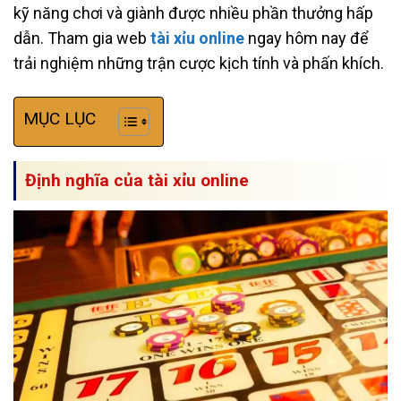
kỹ năng chơi và giành được nhiều phần thưởng hấp
dẫn. Tham gia web
tài xỉu online
ngay hôm nay để
trải nghiệm những trận cược kịch tính và phấn khích.
MỤC LỤC
Định nghĩa của tài xỉu online