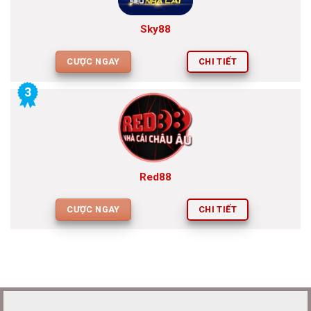
Sky88
CƯỢC NGAY
CHI TIẾT
3
Red88
CƯỢC NGAY
CHI TIẾT