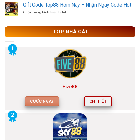
Gift
Gift Code Top88 Hôm Nay – Nhận Ngay Code Hot
79k
Code
–
ở
Chức năng bình luận bị tắt
789Club
100k
Gift
2026
Mới
Code
Nhận
Nhất
Top88
Thưởng
2026
TOP NHÀ CÁI
Hôm
Lớn
Nay
–
1
Nhận
Ngay
Code
Hot
Five88
CƯỢC NGAY
CHI TIẾT
2