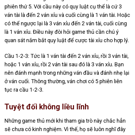
phiên thứ 5. Với cầu này có quy luật cụ thể là cứ 3
ván tài là đến 2 ván xỉu và cuối cùng là 1 ván tài. Hoặc
có thể ngược lại là 3 ván xỉu đến 2 ván tài, cuối cùng
là 1 ván xỉu. Điều này đòi hỏi game thủ cần chú ý
quan sát nắm bắt quy luật để cược tài xỉu cho hợp lý.
Cầu 1-2-3: Tức là 1 ván tài đến 2 ván xỉu, rồi 3 ván tài,
hoặc 1 ván xỉu, rồi 2 ván tài sau đó là 3 ván xỉu. Bạn
nên đánh mạnh trong những ván đầu và đánh nhẹ lại
ở ván cuối. Thông thường, ván chơi có 5 phiên liên
tục ra cầu 1-2-3.
Tuyệt đối không liều lĩnh
Những game thủ mới khi tham gia trò này chắc hẳn
sẽ chưa có kinh nghiệm. Vì thế, họ sẽ luôn nghĩ đây