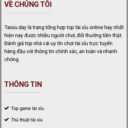
VỀ CHÚNG TÔI
Taixiu.day là trang tổng hợp top tài xỉu online hay nhất
hiện nay được nhiều người chơi, đổi thưởng tiền thật.
Đánh giá top nhà cái uy tín chơi tài xỉu trực tuyến
hàng đầu với thông tin chính xác, an toàn và nhanh
chóng.
THÔNG TIN
Top game tài xỉu
Thủ thuật tài xỉu