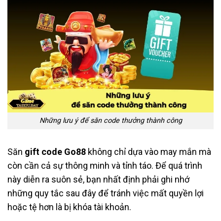
Những lưu ý để săn code thưởng thành công
Săn
gift code Go88
không chỉ dựa vào may mắn mà
còn cần cả sự thông minh và tỉnh táo. Để quá trình
này diễn ra suôn sẻ, bạn nhất định phải ghi nhớ
những quy tắc sau đây để tránh việc mất quyền lợi
hoặc tệ hơn là bị khóa tài khoản.