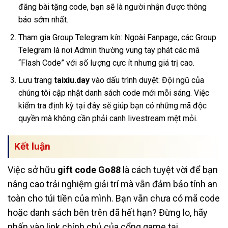
đăng bài tặng code, bạn sẽ là người nhận được thông
báo sớm nhất.
Tham gia Group Telegram kín: Ngoài Fanpage, các Group
Telegram là nơi Admin thường vung tay phát các mã
“Flash Code” với số lượng cực ít nhưng giá trị cao.
Lưu trang
taixiu.day
vào dấu trình duyệt: Đội ngũ của
chúng tôi cập nhật danh sách code mới mỗi sáng. Việc
kiểm tra định kỳ tại đây sẽ giúp bạn có những mã độc
quyền mà không cần phải canh livestream mệt mỏi.
Kết luận
Việc sở hữu
gift code Go88
là cách tuyệt vời để bạn
nâng cao trải nghiệm giải trí mà vẫn đảm bảo tính an
toàn cho túi tiền của mình. Bạn vẫn chưa có mã code
hoặc danh sách bên trên đã hết hạn? Đừng lo, hãy
nhấn vào link chính chủ của cổng game tại