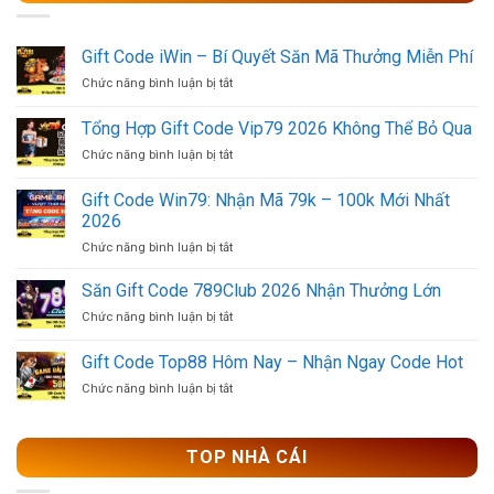
Gift Code iWin – Bí Quyết Săn Mã Thưởng Miễn Phí
ở
Chức năng bình luận bị tắt
Gift
Code
Tổng Hợp Gift Code Vip79 2026 Không Thể Bỏ Qua
iWin
ở
Chức năng bình luận bị tắt
–
Tổng
Bí
Hợp
Quyết
Gift Code Win79: Nhận Mã 79k – 100k Mới Nhất
Gift
Săn
2026
Code
Mã
ở
Chức năng bình luận bị tắt
Vip79
Thưởng
Gift
2026
Miễn
Code
Không
Săn Gift Code 789Club 2026 Nhận Thưởng Lớn
Phí
Win79:
Thể
ở
Chức năng bình luận bị tắt
Nhận
Bỏ
Săn
Mã
Qua
Gift
Gift Code Top88 Hôm Nay – Nhận Ngay Code Hot
79k
Code
–
ở
Chức năng bình luận bị tắt
789Club
100k
Gift
2026
Mới
Code
Nhận
Nhất
Top88
Thưởng
2026
TOP NHÀ CÁI
Hôm
Lớn
Nay