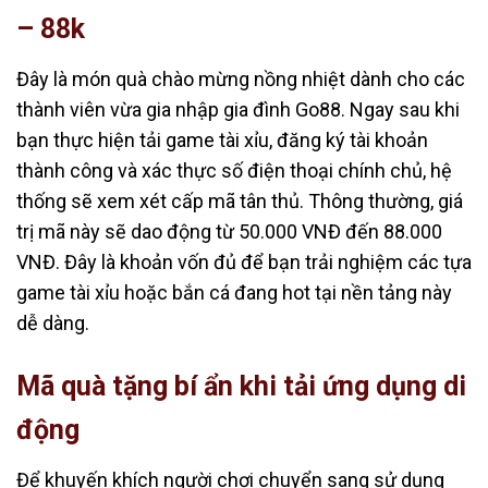
– 88k
Đây là món quà chào mừng nồng nhiệt dành cho các
thành viên vừa gia nhập gia đình Go88. Ngay sau khi
bạn thực hiện tải game tài xỉu, đăng ký tài khoản
thành công và xác thực số điện thoại chính chủ, hệ
thống sẽ xem xét cấp mã tân thủ. Thông thường, giá
trị mã này sẽ dao động từ 50.000 VNĐ đến 88.000
VNĐ. Đây là khoản vốn đủ để bạn trải nghiệm các tựa
game tài xỉu hoặc bắn cá đang hot tại nền tảng này
dễ dàng.
Mã quà tặng bí ẩn khi tải ứng dụng di
động
Để khuyến khích người chơi chuyển sang sử dụng