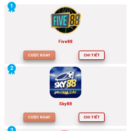
–
1
Nhận
Ngay
Code
Hot
Five88
CƯỢC NGAY
CHI TIẾT
2
Sky88
CƯỢC NGAY
CHI TIẾT
3