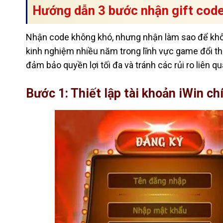
Hướng dẫn 3 bước nhận gift code
Nhận code không khó, nhưng nhận làm sao để không
kinh nghiệm nhiều năm trong lĩnh vực game đổi th
đảm bảo quyền lợi tối đa và tránh các rủi ro liên 
Bước 1: Thiết lập tài khoản iWin ch