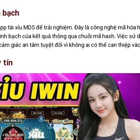
h bạch
p tài xỉu MD5 để trải nghiệm. Đây là công nghệ mã hóa h
minh bạch của kết quả thông qua chuỗi mã hash. Việc sử d
cảm giác an tâm tuyệt đối vì không ai có thể can thiệp vào
 tín