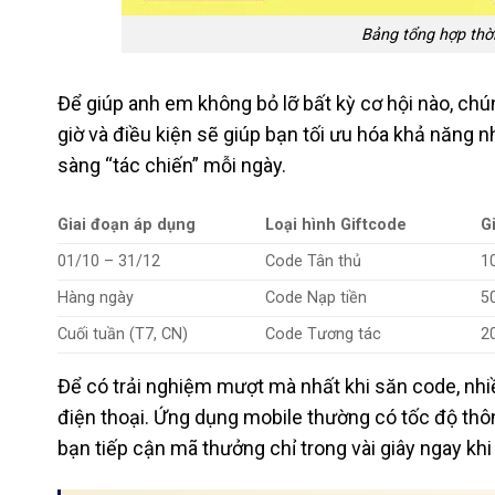
Bảng tổng hợp thời
Để giúp anh em không bỏ lỡ bất kỳ cơ hội nào, chún
giờ và điều kiện sẽ giúp bạn tối ưu hóa khả năng 
sàng “tác chiến” mỗi ngày.
Giai đoạn áp dụng
Loại hình Giftcode
G
01/10 – 31/12
Code Tân thủ
1
Hàng ngày
Code Nạp tiền
5
Cuối tuần (T7, CN)
Code Tương tác
2
Để có trải nghiệm mượt mà nhất khi săn code, nhiề
điện thoại. Ứng dụng mobile thường có tốc độ thôn
bạn tiếp cận mã thưởng chỉ trong vài giây ngay khi