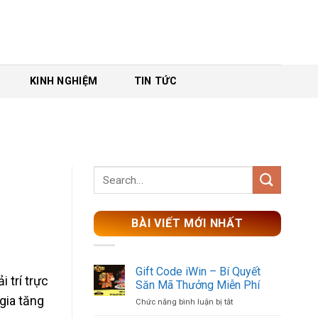
KINH NGHIỆM
TIN TỨC
BÀI VIẾT MỚI NHẤT
Gift Code iWin – Bí Quyết
 trí trực
Săn Mã Thưởng Miễn Phí
gia tăng
ở
Chức năng bình luận bị tắt
Gift