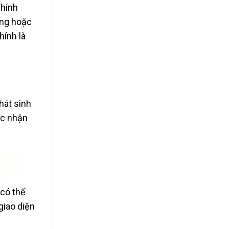
chính
áng hoặc
hính là
hát sinh
xác nhận
 có thể
giao diện