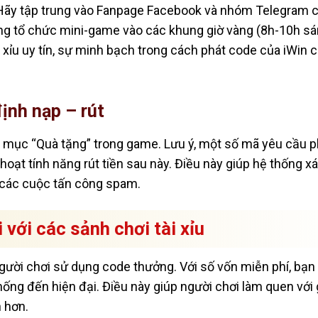
. Hãy tập trung vào Fanpage Facebook và nhóm Telegram 
hường tổ chức mini-game vào các khung giờ vàng (8h-10h s
xỉu uy tín, sự minh bạch trong cách phát code của iWin c
ịnh nạp – rút
 mục “Quà tặng” trong game. Lưu ý, một số mã yêu cầu p
h hoạt tính năng rút tiền sau này. Điều này giúp hệ thống 
i các cuộc tấn công spam.
i với các sảnh chơi tài xỉu
n người chơi sử dụng code thưởng. Với số vốn miễn phí, bạn
hống đến hiện đại. Điều này giúp người chơi làm quen với 
n hơn.