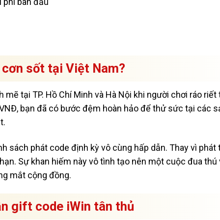
i phí ban đầu
n cơn sốt tại Việt Nam?
mẽ tại TP. Hồ Chí Minh và Hà Nội khi người chơi ráo riết
0 VNĐ, bạn đã có bước đệm hoàn hảo để thử sức tại các 
t.
nh sách phát code định kỳ vô cùng hấp dẫn. Thay vì phát t
hạn. Sự khan hiếm này vô tình tạo nên một cuộc đua thú v
rong mắt cộng đồng.
n gift code iWin tân thủ