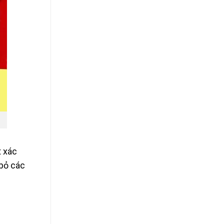
t xác
 bỏ các