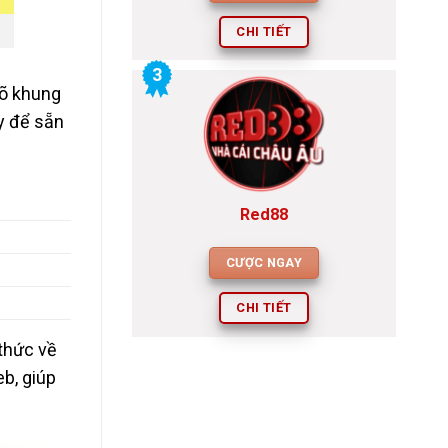
CHI TIẾT
3
rõ khung
y để sẵn
Red88
CƯỢC NGAY
CHI TIẾT
 thức về
eb, giúp