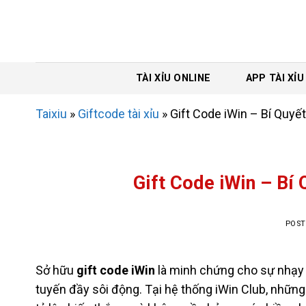
Skip
to
content
TÀI XỈU ONLINE
APP TÀI XỈU
Taixiu
»
Giftcode tài xỉu
»
Gift Code iWin – Bí Quy
Gift Code iWin – Bí
POS
Sở hữu
gift code iWin
là minh chứng cho sự nhạy b
tuyến đầy sôi động. Tại hệ thống iWin Club, nhữn