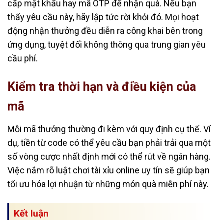
cấp mật khẩu hay mã OTP để nhận quà. Nếu bạn
thấy yêu cầu này, hãy lập tức rời khỏi đó. Mọi hoạt
động nhận thưởng đều diễn ra công khai bên trong
ứng dụng, tuyệt đối không thông qua trung gian yêu
cầu phí.
Kiểm tra thời hạn và điều kiện của
mã
Mỗi mã thưởng thường đi kèm với quy định cụ thể. Ví
dụ, tiền từ code có thể yêu cầu bạn phải trải qua một
số vòng cược nhất định mới có thể rút về ngân hàng.
Việc nắm rõ luật chơi tài xỉu online uy tín sẽ giúp bạn
tối ưu hóa lợi nhuận từ những món quà miễn phí này.
Kết luận