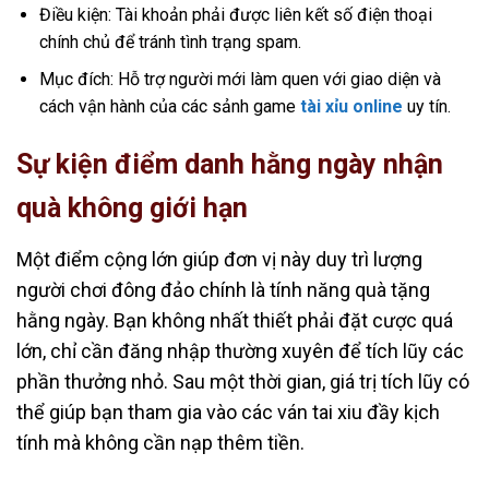
Điều kiện: Tài khoản phải được liên kết số điện thoại
chính chủ để tránh tình trạng spam.
Mục đích: Hỗ trợ người mới làm quen với giao diện và
cách vận hành của các sảnh game
tài xỉu online
uy tín.
Sự kiện điểm danh hằng ngày nhận
quà không giới hạn
Một điểm cộng lớn giúp đơn vị này duy trì lượng
người chơi đông đảo chính là tính năng quà tặng
hằng ngày. Bạn không nhất thiết phải đặt cược quá
lớn, chỉ cần đăng nhập thường xuyên để tích lũy các
phần thưởng nhỏ. Sau một thời gian, giá trị tích lũy có
thể giúp bạn tham gia vào các ván tai xiu đầy kịch
tính mà không cần nạp thêm tiền.