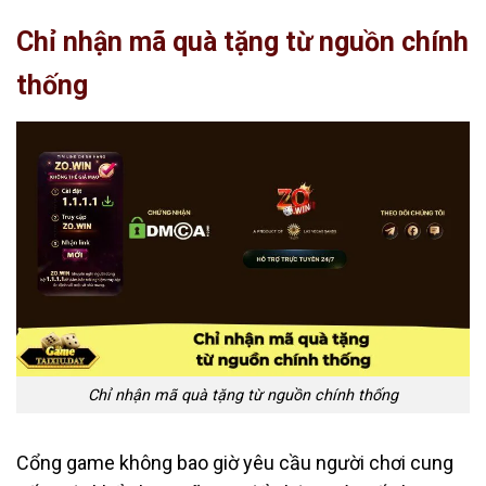
Chỉ nhận mã quà tặng từ nguồn chính
thống
Chỉ nhận mã quà tặng từ nguồn chính thống
Cổng game không bao giờ yêu cầu người chơi cung