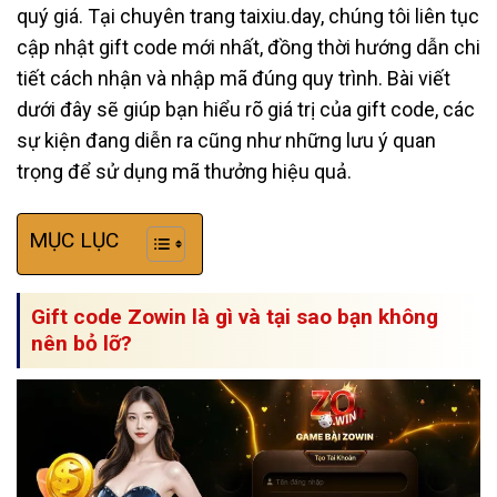
quý giá. Tại chuyên trang taixiu.day, chúng tôi liên tục
cập nhật gift code mới nhất, đồng thời hướng dẫn chi
tiết cách nhận và nhập mã đúng quy trình. Bài viết
dưới đây sẽ giúp bạn hiểu rõ giá trị của gift code, các
sự kiện đang diễn ra cũng như những lưu ý quan
trọng để sử dụng mã thưởng hiệu quả.
MỤC LỤC
Gift code Zowin là gì và tại sao bạn không
nên bỏ lỡ?