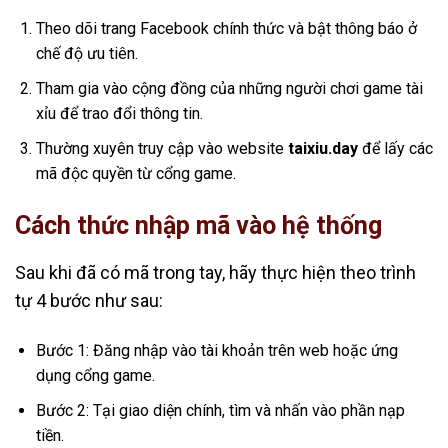
Theo dõi trang Facebook chính thức và bật thông báo ở
chế độ ưu tiên.
Tham gia vào cộng đồng của những người chơi game tài
xỉu để trao đổi thông tin.
Thường xuyên truy cập vào website
taixiu.day
để lấy các
mã độc quyền từ cổng game.
Cách thức nhập mã vào hệ thống
Sau khi đã có mã trong tay, hãy thực hiện theo trình
tự 4 bước như sau:
Bước 1: Đăng nhập vào tài khoản trên web hoặc ứng
dụng cổng game.
Bước 2: Tại giao diện chính, tìm và nhấn vào phần nạp
tiền.