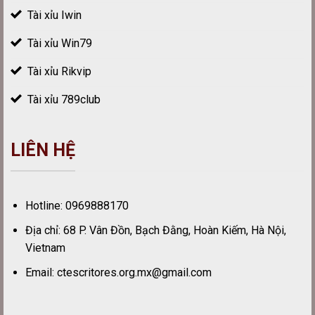
Tài xỉu Iwin
Tài xỉu Win79
Tài xỉu Rikvip
Tài xỉu 789club
LIÊN HỆ
Hotline:
0969888170
Địa chỉ: 68 P. Vân Đồn, Bạch Đằng, Hoàn Kiếm, Hà Nội,
Vietnam
Email:
ctescritores.org.mx@gmail.com