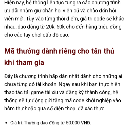
Hiện nay, hệ thống liên tục tung ra các chương trình
ưu đãi nhằm giữ chân hội viên cũ và chào đón hội
viên mới. Tùy vào từng thời điểm, giá trị code sẽ khác
nhau, dao động từ 20k, 50k cho đến hàng triệu đồng
cho các tay chơi cấp độ cao.
Mã thưởng dành riêng cho tân thủ
khi tham gia
Đây là chương trình hấp dẫn nhất dành cho những ai
chưa từng có tài khoản. Ngay sau khi bạn thực hiện
thao tác tải game tài xỉu và đăng ký thành công, hệ
thống sẽ tự động gửi tặng mã code khởi nghiệp vào
hòm thư hoặc qua số điện thoại đã xác thực.
Giá trị: Thường dao động từ 50.000 VNĐ.