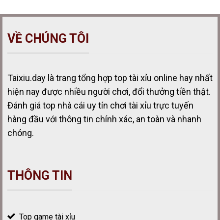
VỀ CHÚNG TÔI
Taixiu.day là trang tổng hợp top tài xỉu online hay nhất
hiện nay được nhiều người chơi, đổi thưởng tiền thật.
Đánh giá top nhà cái uy tín chơi tài xỉu trực tuyến
hàng đầu với thông tin chính xác, an toàn và nhanh
chóng.
THÔNG TIN
Top game tài xỉu