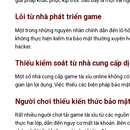
giải pháp khắc phục kịp thời. Sau đây là một vài n
Lỗi từ nhà phát triển game
Một trong những nguyên nhân chính dẫn đến lỗ h
không thực hiện kiểm tra bảo mật thường xuyên h
hacker.
Thiếu kiểm soát từ nhà cung cấp dị
Một số nhà cung cấp game tài xỉu online không có 
gian lận lợi dụng. Việc thiếu các biện pháp bảo m
Người chơi thiếu kiến thức bảo mậ
Rất nhiều người chơi tải game tài xỉu từ các ngu
thực hai lớp, dẫn đến nguy cơ mất tài khoản. Bên 