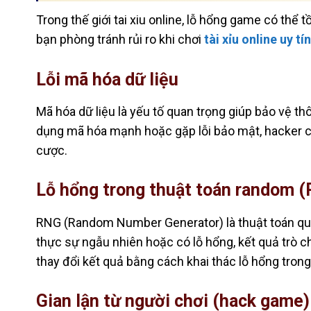
Trong thế giới tai xiu online, lỗ hổng game có thể t
bạn phòng tránh rủi ro khi chơi
tài xỉu online uy tín
Lỗi mã hóa dữ liệu
Mã hóa dữ liệu là yếu tố quan trọng giúp bảo vệ th
dụng mã hóa mạnh hoặc gặp lỗi bảo mật, hacker có 
cược.
Lỗ hổng trong thuật toán random 
RNG (Random Number Generator) là thuật toán quy
thực sự ngẫu nhiên hoặc có lỗ hổng, kết quả trò c
thay đổi kết quả bằng cách khai thác lỗ hổng trong
Gian lận từ người chơi (hack game)