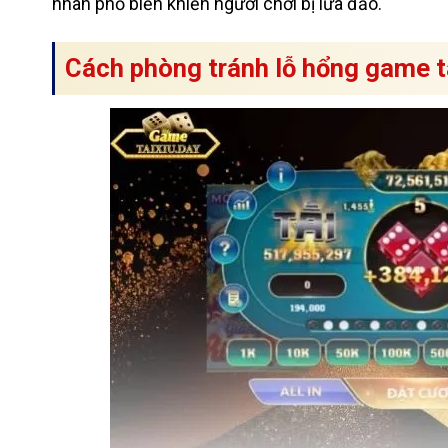
nhân phổ biến khiến người chơi bị lừa đảo.
Cách phòng tránh lỗ hổng game tà