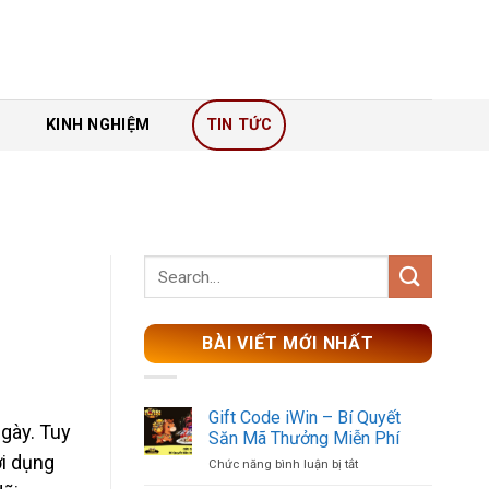
KINH NGHIỆM
TIN TỨC
BÀI VIẾT MỚI NHẤT
Gift Code iWin – Bí Quyết
ngày. Tuy
Săn Mã Thưởng Miễn Phí
ợi dụng
ở
Chức năng bình luận bị tắt
Gift