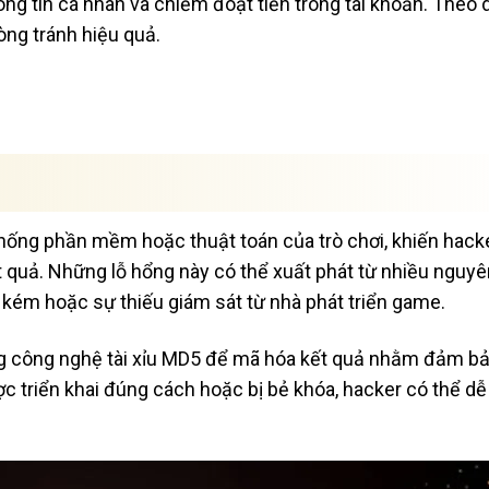
ông tin cá nhân và chiếm đoạt tiền trong tài khoản. Theo 
òng tránh hiệu quả.
thống phần mềm hoặc thuật toán của trò chơi, khiến hack
kết quả. Những lỗ hổng này có thể xuất phát từ nhiều nguy
t kém hoặc sự thiếu giám sát từ nhà phát triển game.
 công nghệ tài xỉu MD5 để mã hóa kết quả nhằm đảm bả
c triển khai đúng cách hoặc bị bẻ khóa, hacker có thể d