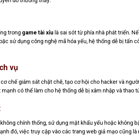
guyên do thường thấy:
ổng trong
game tài xỉu
là sai sót từ phía nhà phát triển. N
oặc sử dụng công nghệ mã hóa yếu, hệ thống dễ bị tấn c
ch vụ
cơ chế giám sát chặt chẽ, tạo cơ hội cho hacker và người
ật mạnh có thể làm cho hệ thống dễ bị xâm nhập và thao t
t
ồn không chính thống, sử dụng mật khẩu yếu hoặc không b
cạnh đó, việc truy cập vào các trang web giả mạo cũng là