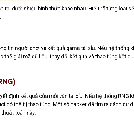
ồn tại dưới nhiều hình thức khác nhau. Hiểu rõ từng loại s
.
ông tin người chơi và kết quả game tài xỉu. Nếu hệ thống 
thể giải mã dữ liệu, thay đổi kết quả và thao túng kết qu
(RNG)
ết định kết quả của mỗi ván tài xỉu. Nếu hệ thống RNG 
hơi có thể bị thao túng. Một số hacker đã tìm ra cách dự 
 thuật toán này.