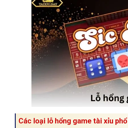
Các loại lỗ hổng game tài xỉu phổ