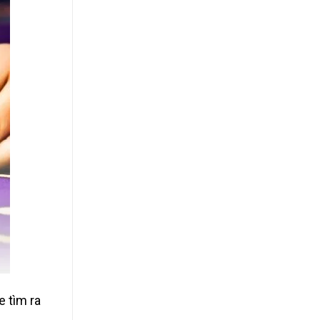
e tìm ra