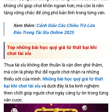
không chỉ giúp chơi khôn ngoan hơn, mà còn là nền
tảng vững chắc để ứng phó bản lĩnh trong từng ván.
Xem thêm:
Cảnh Giác Các Chiêu Trò Lừa
Đảo Trong Tài Xỉu Online 2025
Top những bài học quý giá từ thất bại khi
chơi tài xỉu
Thua tài xỉu không đơn thuần là vận đen ghé thăm,
mà còn là phép thử để người chơi nhận ra những
thiếu sót của mình.
Những bài học quý giá từ thất
bại khi chơi tài xỉu
và dưới đây là ba kinh nghiệm
then chốt giúp người chơi ngày càng tự tin trong từng
ván cược.