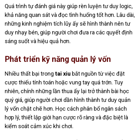
Quá trình tự đánh giá này giúp rèn luyện tư duy logic,
khả năng quan sát và đọc tình huống tốt hơn. Lâu dài,
những kinh nghiệm tích lũy ấy sẽ hình thành nên tư
duy nhạy bén, giúp người chơi đưa ra các quyết định
sáng suốt và hiệu quả hơn.
Phát triển kỹ năng quản lý vốn
Nhiều thất bại trong
tai xiu
bắt nguồn từ việc đặt
cược thiếu tính toán hoặc vung tay quá trớn. Tuy
nhiên, chính những lần thua ấy lại trở thành bài học
quý giá, giúp người chơi dần hình thành tư duy quản
lý vốn chặt chẽ hơn. Học cách phân bổ ngân sách
hợp lý, thiết lập giới hạn cược rõ ràng và đặc biệt là
kiểm soát cảm xúc khi chơi.