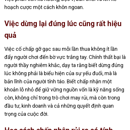
hoạch cược một cách khôn ngoan.
Việc dừng lại đúng lúc cũng rất hiệu
quả
Việc cố chấp gỡ gạc sau mỗi lần thua không ít lần
đẩy người chơi đến bờ vực trắng tay. Chính thất bại là
người thầy nghiêm khắc, dạy ta rằng biết dừng đúng
lúc không phải là biểu hiện của sự yếu đuối, mà là
bản lĩnh của người tỉnh táo. Biết chấp nhận một
khoản lỗ nhỏ để giữ vững nguồn vốn là kỹ năng sống
còn, không chỉ trong trò chơi may rủi, mà còn trong
đầu tư, kinh doanh và cả những quyết định quan
trọng của cuộc đời.