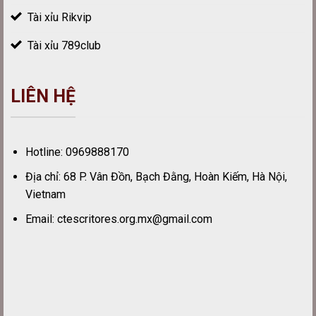
Tài xỉu Rikvip
Tài xỉu 789club
LIÊN HỆ
Hotline:
0969888170
Địa chỉ: 68 P. Vân Đồn, Bạch Đằng, Hoàn Kiếm, Hà Nội,
Vietnam
Email:
ctescritores.org.mx@gmail.com