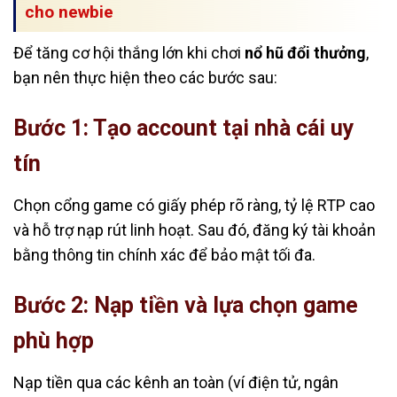
cho newbie
Để tăng cơ hội thắng lớn khi chơi
nổ hũ đổi thưởng
,
bạn nên thực hiện theo các bước sau:
Bước 1: Tạo account tại nhà cái uy
tín
Chọn cổng game có giấy phép rõ ràng, tỷ lệ RTP cao
và hỗ trợ nạp rút linh hoạt. Sau đó, đăng ký tài khoản
bằng thông tin chính xác để bảo mật tối đa.
Bước 2: Nạp tiền và lựa chọn game
phù hợp
Nạp tiền qua các kênh an toàn (ví điện tử, ngân