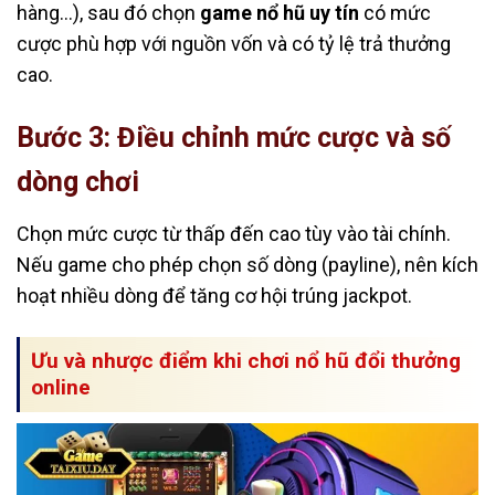
hàng…), sau đó chọn
game nổ hũ uy tín
có mức
cược phù hợp với nguồn vốn và có tỷ lệ trả thưởng
cao.
Bước 3: Điều chỉnh mức cược và số
dòng chơi
Chọn mức cược từ thấp đến cao tùy vào tài chính.
Nếu game cho phép chọn số dòng (payline), nên kích
hoạt nhiều dòng để tăng cơ hội trúng jackpot.
Ưu và nhược điểm khi chơi nổ hũ đổi thưởng
online