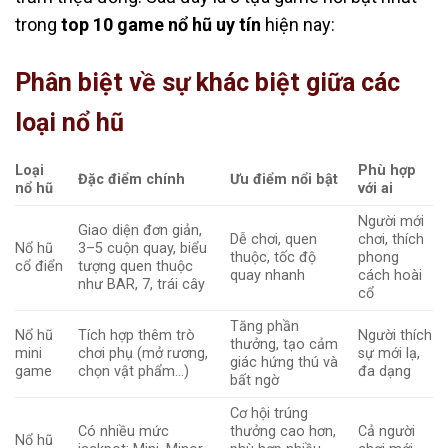
trong
top 10 game nổ hũ uy tín
hiện nay:
Phân biệt về sự khác biệt giữa các
loại nổ hũ
Loại
Phù hợp
Đặc điểm chính
Ưu điểm nổi bật
nổ hũ
với ai
Người mới
Giao diện đơn giản,
Dễ chơi, quen
chơi, thích
Nổ hũ
3–5 cuộn quay, biểu
thuộc, tốc độ
phong
cổ điển
tượng quen thuộc
quay nhanh
cách hoài
như BAR, 7, trái cây
cổ
Tăng phần
Nổ hũ
Tích hợp thêm trò
Người thích
thưởng, tạo cảm
mini
chơi phụ (mở rương,
sự mới lạ,
giác hứng thú và
game
chọn vật phẩm…)
đa dạng
bất ngờ
Cơ hội trúng
Có nhiều mức
thưởng cao hơn,
Cả người
Nổ hũ