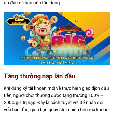
ưu đãi mà bạn nên tận dụng:
Tặng thưởng nạp lần đầu
Khi đăng ký tài khoản mới và thực hiện giao dịch đầu
tiên, người chơi thường được tặng thưởng 100% –
200% giá trị nạp. Đây là cách tuyệt vời để nhân đôi
vốn ban đầu, giúp bạn quay slot nhiều hơn mà không