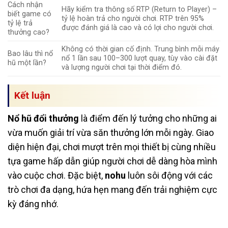
Cách nhận
Hãy kiểm tra thông số RTP (Return to Player) –
biết game có
tỷ lệ hoàn trả cho người chơi. RTP trên 95%
tỷ lệ trả
được đánh giá là cao và có lợi cho người chơi.
thưởng cao?
Không có thời gian cố định. Trung bình mỗi máy
Bao lâu thì nổ
nổ 1 lần sau 100–300 lượt quay, tùy vào cài đặt
hũ một lần?
và lượng người chơi tại thời điểm đó.
Kết luận
Nổ hũ đổi thưởng
là điểm đến lý tưởng cho những ai
vừa muốn giải trí vừa săn thưởng lớn mỗi ngày. Giao
diện hiện đại, chơi mượt trên mọi thiết bị cùng nhiều
tựa game hấp dẫn giúp người chơi dễ dàng hòa mình
vào cuộc chơi. Đặc biệt,
nohu
luôn sôi động với các
trò chơi đa dạng, hứa hẹn mang đến trải nghiệm cực
kỳ đáng nhớ.