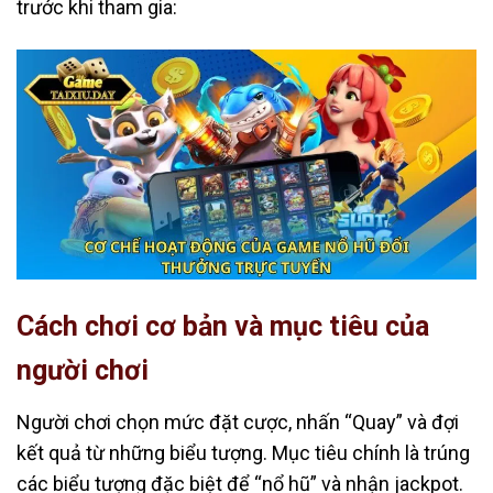
trước khi tham gia:
Cách chơi cơ bản và mục tiêu của
người chơi
Người chơi chọn mức đặt cược, nhấn “Quay” và đợi
kết quả từ những biểu tượng. Mục tiêu chính là trúng
các biểu tượng đặc biệt để “nổ hũ” và nhận jackpot.