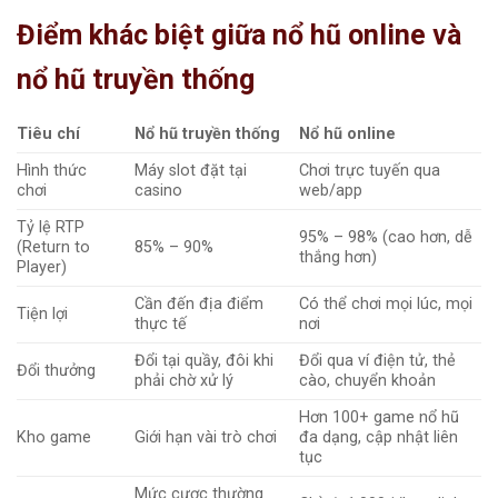
Điểm khác biệt giữa nổ hũ online và
nổ hũ truyền thống
Tiêu chí
Nổ hũ truyền thống
Nổ hũ online
Hình thức
Máy slot đặt tại
Chơi trực tuyến qua
chơi
casino
web/app
Tỷ lệ RTP
95% – 98% (cao hơn, dễ
(Return to
85% – 90%
thắng hơn)
Player)
Cần đến địa điểm
Có thể chơi mọi lúc, mọi
Tiện lợi
thực tế
nơi
Đổi tại quầy, đôi khi
Đổi qua ví điện tử, thẻ
Đổi thưởng
phải chờ xử lý
cào, chuyển khoản
Hơn 100+ game nổ hũ
Kho game
Giới hạn vài trò chơi
đa dạng, cập nhật liên
tục
Mức cược thường