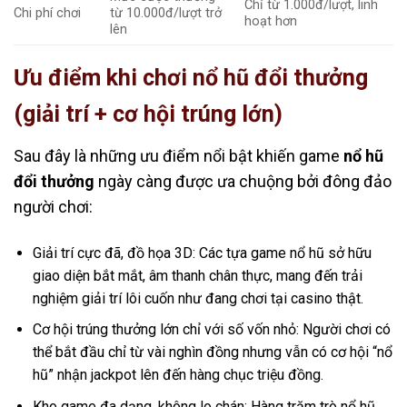
Chỉ từ 1.000đ/lượt, linh
Chi phí chơi
từ 10.000đ/lượt trở
hoạt hơn
lên
Ưu điểm khi chơi nổ hũ đổi thưởng
(giải trí + cơ hội trúng lớn)
Sau đây là những ưu điểm nổi bật khiến game
nổ hũ
đổi thưởng
ngày càng được ưa chuộng bởi đông đảo
người chơi:
Giải trí cực đã, đồ họa 3D: Các tựa game nổ hũ sở hữu
giao diện bắt mắt, âm thanh chân thực, mang đến trải
nghiệm giải trí lôi cuốn như đang chơi tại casino thật.
Cơ hội trúng thưởng lớn chỉ với số vốn nhỏ: Người chơi có
thể bắt đầu chỉ từ vài nghìn đồng nhưng vẫn có cơ hội “nổ
hũ” nhận jackpot lên đến hàng chục triệu đồng.
Kho game đa dạng, không lo chán: Hàng trăm trò nổ hũ