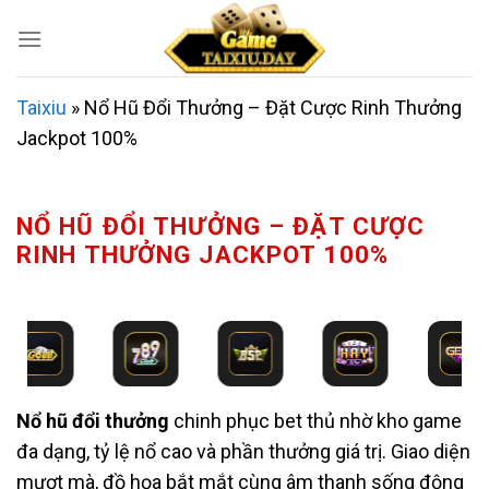
Skip
to
content
Taixiu
»
Nổ Hũ Đổi Thưởng – Đặt Cược Rinh Thưởng
Jackpot 100%
NỔ HŨ ĐỔI THƯỞNG – ĐẶT CƯỢC
RINH THƯỞNG JACKPOT 100%
Nổ hũ đổi thưởng
chinh phục bet thủ nhờ kho game
đa dạng, tỷ lệ nổ cao và phần thưởng giá trị. Giao diện
mượt mà, đồ họa bắt mắt cùng âm thanh sống động