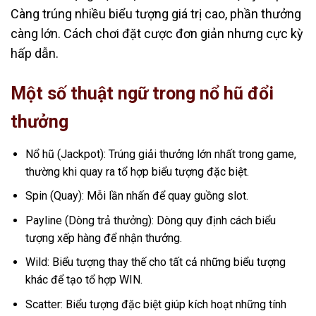
Càng trúng nhiều biểu tượng giá trị cao, phần thưởng
càng lớn. Cách chơi đặt cược đơn giản nhưng cực kỳ
hấp dẫn.
Một số thuật ngữ trong nổ hũ đổi
thưởng
Nổ hũ (Jackpot): Trúng giải thưởng lớn nhất trong game,
thường khi quay ra tổ hợp biểu tượng đặc biệt.
Spin (Quay): Mỗi lần nhấn để quay guồng slot.
Payline (Dòng trả thưởng): Dòng quy định cách biểu
tượng xếp hàng để nhận thưởng.
Wild: Biểu tượng thay thế cho tất cả những biểu tượng
khác để tạo tổ hợp WIN.
Scatter: Biểu tượng đặc biệt giúp kích hoạt những tính