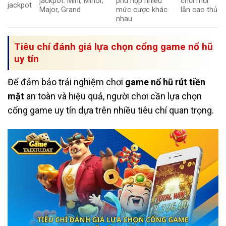
jackpot: Mini, Minor,
phù hợp nhiều
chơi mới
jackpot
Major, Grand
mức cược khác
lẫn cao thủ
nhau
Tiêu chí đánh giá lựa chọn cổng game nổ hũ
uy tín
Để đảm bảo trải nghiệm chơi
game nổ hũ rút tiền
mặt
an toàn và hiệu quả, người chơi cần lựa chọn
cổng game uy tín dựa trên nhiều tiêu chí quan trọng.