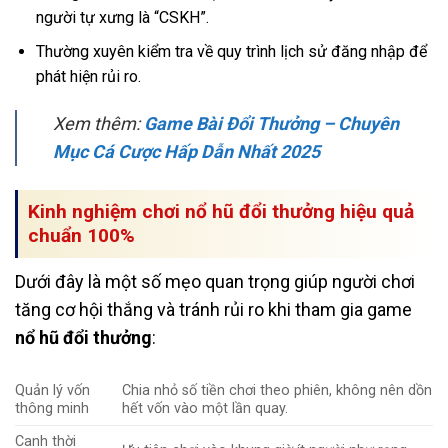
người tự xưng là “CSKH”.
Thường xuyên kiểm tra về quy trình lịch sử đăng nhập để
phát hiện rủi ro.
Xem thêm:
Game Bài Đổi Thưởng – Chuyên
Mục Cá Cược Hấp Dẫn Nhất 2025
Kinh nghiệm chơi nổ hũ đổi thưởng hiệu quả
chuẩn 100%
Dưới đây là một số mẹo quan trọng giúp người chơi
tăng cơ hội thắng và tránh rủi ro khi tham gia game
nổ hũ đổi thưởng
:
Quản lý vốn
Chia nhỏ số tiền chơi theo phiên, không nên dồn
thông minh
hết vốn vào một lần quay.
Canh thời