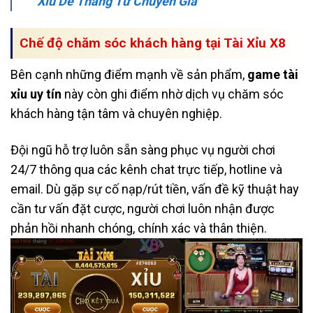
Xỉu Dễ Thắng Từ Chuyên Gia
Chế độ chăm sóc khách hàng tại Tài Xỉu X8
Bên cạnh những điểm mạnh về sản phẩm,
game tài
xỉu uy tín
này còn ghi điểm nhờ dịch vụ chăm sóc
khách hàng tận tâm và chuyên nghiệp.
Đội ngũ hỗ trợ luôn sẵn sàng phục vụ người chơi
24/7 thông qua các kênh chat trực tiếp, hotline và
email. Dù gặp sự cố nạp/rút tiền, vấn đề kỹ thuật hay
cần tư vấn đặt cược, người chơi luôn nhận được
phản hồi nhanh chóng, chính xác và thân thiện.