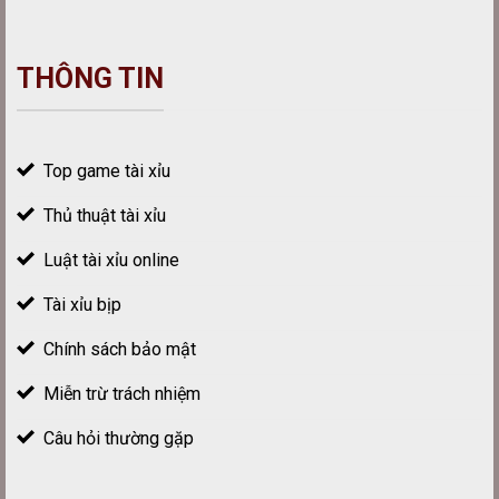
THÔNG TIN
Top game tài xỉu
Thủ thuật tài xỉu
Luật tài xỉu online
Tài xỉu bịp
Chính sách bảo mật
Miễn trừ trách nhiệm
Câu hỏi thường gặp