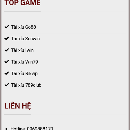
TOP GAME
Tài xỉu Go88
Tài xỉu Sunwin
Tài xỉu Iwin
Tài xỉu Win79
Tài xỉu Rikvip
Tài xỉu 789club
LIÊN HỆ
Hotline:
0969888170