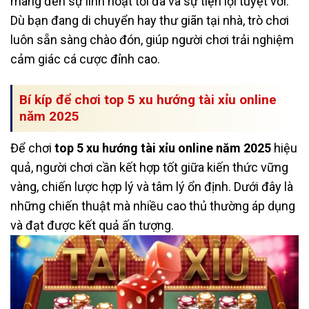
mang đến sự linh hoạt tối đa và sự tiện lợi tuyệt vời.
Dù bạn đang di chuyển hay thư giãn tại nhà, trò chơi
luôn sẵn sàng chào đón, giúp người chơi trải nghiệm
cảm giác cá cược đỉnh cao.
Bí kíp để chơi top 5 xu hướng tài xỉu online
năm 2025
Để chơi
top 5 xu hướng tài xỉu online năm 2025
hiệu
quả, người chơi cần kết hợp tốt giữa kiến thức vững
vàng, chiến lược hợp lý và tâm lý ổn định. Dưới đây là
những chiến thuật mà nhiều cao thủ thường áp dụng
và đạt được kết quả ấn tượng.