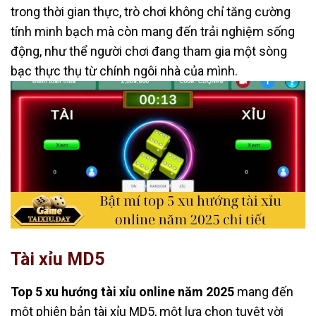
trong thời gian thực, trò chơi không chỉ tăng cường
tính minh bạch mà còn mang đến trải nghiệm sống
động, như thể người chơi đang tham gia một sòng
bạc thực thụ từ chính ngôi nhà của mình.
Tài xỉu MD5
Top 5 xu hướng tài xỉu online năm 2025
mang đến
một phiên bản tài xỉu MD5, một lựa chọn tuyệt vời