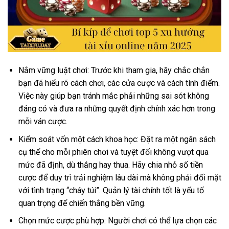
Nắm vững luật chơi: Trước khi tham gia, hãy chắc chắn
bạn đã hiểu rõ cách chơi, các cửa cược và cách tính điểm.
Việc này giúp bạn tránh mắc phải những sai sót không
đáng có và đưa ra những quyết định chính xác hơn trong
mỗi ván cược.
Kiểm soát vốn một cách khoa học: Đặt ra một ngân sách
cụ thể cho mỗi phiên chơi và tuyệt đối không vượt qua
mức đã định, dù thắng hay thua. Hãy chia nhỏ số tiền
cược để duy trì trải nghiệm lâu dài mà không phải đối mặt
với tình trạng “cháy túi”. Quản lý tài chính tốt là yếu tố
quan trọng để chiến thắng bền vững.
Chọn mức cược phù hợp: Người chơi có thể lựa chọn các