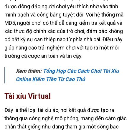
được đông đảo người chơi yêu thích nhờ vào tính
minh bạch và công bằng tuyệt đối. Với hệ thống mã
MD5, người chơi có thể dễ dàng kiểm tra kết quả và
xác thực độ chính xác của trò chơi, đảm bảo không
có bất kỳ sự can thiệp nào từ phía nhà cái. Điều này
giúp nâng cao trải nghiệm chơi với tạo ra một môi
trường cá cược an toàn và tin cậy.
Xem thêm:
Tổng Hợp Các Cách Chơi Tài Xỉu
Online Kiếm Tiền Từ Cao Thủ
Tài xỉu Virtual
Đây là thể loại tài xỉu ảo, nơi kết quả được tạo ra
thông qua công nghệ mô phỏng, mang đến cảm giác
chân thật giống như đang tham gia một sòng bạc