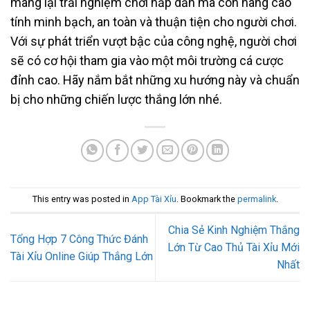
mang lại trải nghiệm chơi hấp dẫn mà còn nâng cao
tính minh bạch, an toàn và thuận tiện cho người chơi.
Với sự phát triển vượt bậc của công nghệ, người chơi
sẽ có cơ hội tham gia vào một môi trường cá cược
đỉnh cao. Hãy nắm bắt những xu hướng này và chuẩn
bị cho những chiến lược thắng lớn nhé.
This entry was posted in
App Tài Xỉu
. Bookmark the
permalink
.
Chia Sẻ Kinh Nghiệm Thắng
Tổng Hợp 7 Công Thức Đánh
Lớn Từ Cao Thủ Tài Xỉu Mới
Tài Xỉu Online Giúp Thắng Lớn
Nhất