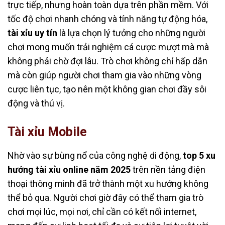
trực tiếp, nhưng hoàn toàn dựa trên phần mềm. Với
tốc độ chơi nhanh chóng và tính năng tự động hóa,
tài xỉu uy tín
là lựa chọn lý tưởng cho những người
chơi mong muốn trải nghiệm cá cược mượt mà mà
không phải chờ đợi lâu. Trò chơi không chỉ hấp dẫn
mà còn giúp người chơi tham gia vào những vòng
cược liên tục, tạo nên một không gian chơi đầy sôi
động và thú vị.
Tài xỉu Mobile
Nhờ vào sự bùng nổ của công nghệ di động,
top 5 xu
hướng tài xỉu online năm 2025
trên nền tảng điện
thoại thông minh đã trở thành một xu hướng không
thể bỏ qua. Người chơi giờ đây có thể tham gia trò
chơi mọi lúc, mọi nơi, chỉ cần có kết nối internet,