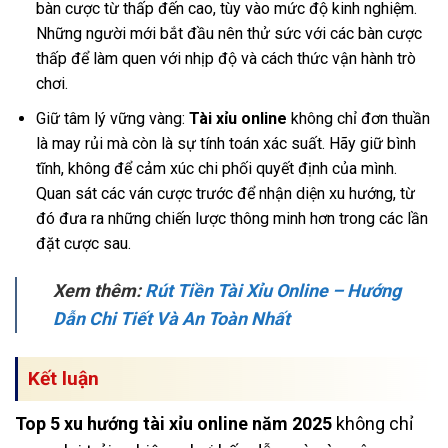
bàn cược từ thấp đến cao, tùy vào mức độ kinh nghiệm.
Những người mới bắt đầu nên thử sức với các bàn cược
thấp để làm quen với nhịp độ và cách thức vận hành trò
chơi.
Giữ tâm lý vững vàng:
Tài xỉu online
không chỉ đơn thuần
là may rủi mà còn là sự tính toán xác suất. Hãy giữ bình
tĩnh, không để cảm xúc chi phối quyết định của mình.
Quan sát các ván cược trước để nhận diện xu hướng, từ
đó đưa ra những chiến lược thông minh hơn trong các lần
đặt cược sau.
Xem thêm:
Rút Tiền Tài Xỉu Online – Hướng
Dẫn Chi Tiết Và An Toàn Nhất
Kết luận
Top 5 xu hướng tài xỉu online năm 2025
không chỉ