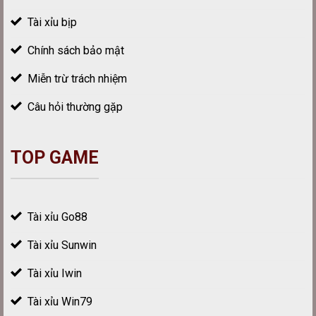
Tài xỉu bịp
Chính sách bảo mật
Miễn trừ trách nhiệm
Câu hỏi thường gặp
TOP GAME
Tài xỉu Go88
Tài xỉu Sunwin
Tài xỉu Iwin
Tài xỉu Win79