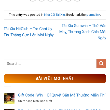
This entry was posted in
Nhà Cái Tài Xỉu
. Bookmark the
permalink
.
Tài Xỉu Gemwin – Thử Vận
Tài Xỉu HitClub – Trò Chơi Uy
May, Thưởng Xanh Chín Mỗi
Tín, Thắng Cực Lớn Mỗi Ngày
Ngày
BÀI VIẾT MỚI NHẤT
Gift Code iWin – Bí Quyết Săn Mã Thưởng Miễn Phí
ở
Chức năng bình luận bị tắt
Gift
Code