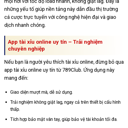
mọi nơi với tốc độ load nhanh, không giật lag. Đây là
những yếu tố giúp nền tảng này dẫn đầu thị trường
cá cược trực tuyến với công nghệ hiện đại và giao
dịch nhanh chóng.
App tài xỉu online uy tín – Trải nghiệm
chuyên nghiệp
Nếu bạn là người yêu thích tài xỉu online, đừng bỏ qua
app tài xỉu online uy tín từ 789Club. Ứng dụng này
mang đến:
Giao diện mượt mà, dễ sử dụng.
Trải nghiệm không giật lag, ngay cả trên thiết bị cấu hình
thấp.
Tích hợp bảo mật vân tay, giúp bảo vệ tài khoản tối đa.