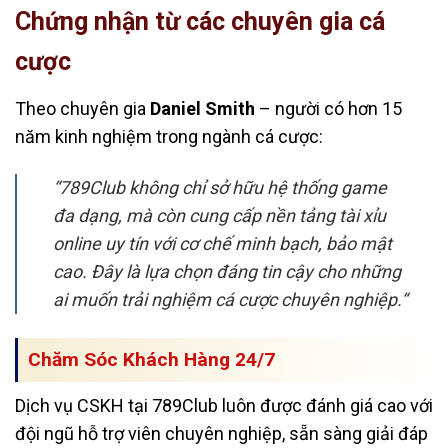
Chứng nhận từ các chuyên gia cá
cược
Theo chuyên gia
Daniel Smith
– người có hơn 15
năm kinh nghiệm trong ngành cá cược:
“
789Club không chỉ sở hữu hệ thống game
đa dạng, mà còn cung cấp nền tảng tài xỉu
online uy tín với cơ chế minh bạch, bảo mật
cao. Đây là lựa chọn đáng tin cậy cho những
ai muốn trải nghiệm cá cược chuyên nghiệp.
“
Chăm Sóc Khách Hàng 24/7
Dịch vụ CSKH tại 789Club luôn được đánh giá cao với
đội ngũ hỗ trợ viên chuyên nghiệp, sẵn sàng giải đáp