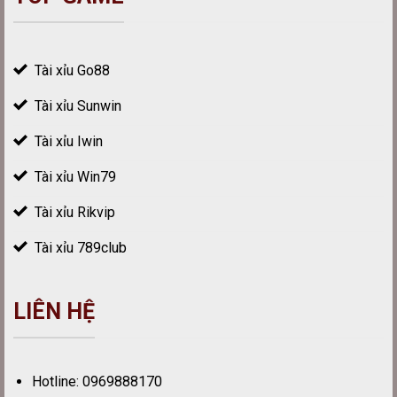
Tài xỉu Go88
Tài xỉu Sunwin
Tài xỉu Iwin
Tài xỉu Win79
Tài xỉu Rikvip
Tài xỉu 789club
LIÊN HỆ
Hotline:
0969888170