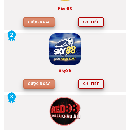
Five88
CƯỢC NGAY
CHI TIẾT
2
Sky88
CƯỢC NGAY
CHI TIẾT
3