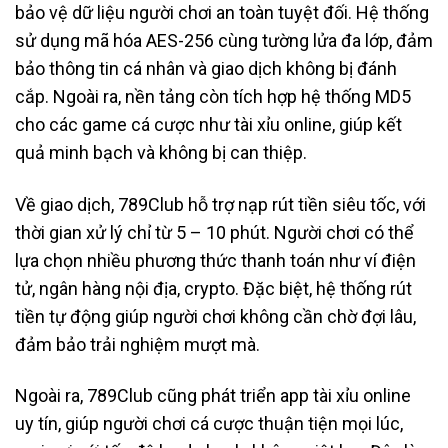
bảo vệ dữ liệu người chơi an toàn tuyệt đối. Hệ thống
sử dụng mã hóa AES-256 cùng tường lửa đa lớp, đảm
bảo thông tin cá nhân và giao dịch không bị đánh
cắp. Ngoài ra, nền tảng còn tích hợp hệ thống MD5
cho các game cá cược như tài xỉu online, giúp kết
quả minh bạch và không bị can thiệp.
Về giao dịch, 789Club hỗ trợ nạp rút tiền siêu tốc, với
thời gian xử lý chỉ từ 5 – 10 phút. Người chơi có thể
lựa chọn nhiều phương thức thanh toán như ví điện
tử, ngân hàng nội địa, crypto. Đặc biệt, hệ thống rút
tiền tự động giúp người chơi không cần chờ đợi lâu,
đảm bảo trải nghiệm mượt mà.
Ngoài ra, 789Club cũng phát triển app tài xỉu online
uy tín, giúp người chơi cá cược thuận tiện mọi lúc,