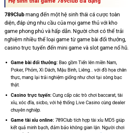
Hệ sinh thái game 789club đa dạng
789Club
mang đến một hệ sinh thái cá cược toàn
diện, đáp ứng nhu cầu của mọi game thủ với kho
game phong phú và hấp dẫn. Người chơi có thể trải
nghiệm nhiều thể loại game từ game bài đổi thưởng,
casino trực tuyến đến mini game và slot game nổ hũ.
Game bài đổi thưởng:
Bao gồm Tiến lên miền Nam,
Poker, Phỏm, Xì Dách, Mậu Binh, Liêng… với đồ họa chân
thực, mang lại trải nghiệm giống như chơi tại sòng bạc
thật.
Casino trực tuyến:
Cung cấp các trò chơi baccarat, tài
xỉu, xóc đĩa, sicbo, với hệ thống Live Casino cùng dealer
chuyên nghiệp.
Game tài xỉu online:
789Club tích hợp tài xỉu MD5 giúp
kết quả minh bạch, đảm bảo không gian lận. Người chơi