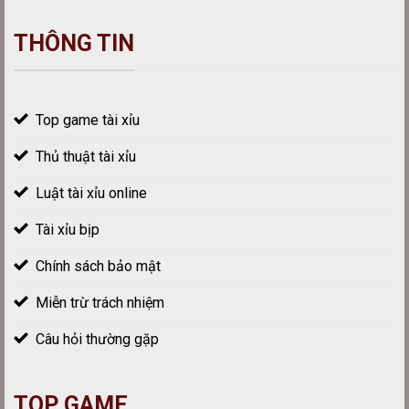
THÔNG TIN
Top game tài xỉu
Thủ thuật tài xỉu
Luật tài xỉu online
Tài xỉu bịp
Chính sách bảo mật
Miễn trừ trách nhiệm
Câu hỏi thường gặp
TOP GAME