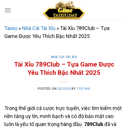
Skip
to
content
Taixiu
»
Nhà Cái Tài Xỉu
»
Tài Xỉu 789Club – Tựa
Game Được Yêu Thích Bậc Nhất 2025
NHÀ CÁI TÀI XỈU
Tài Xỉu 789Club – Tựa Game Được
Yêu Thích Bậc Nhất 2025
POSTED ON
02/2025
BY
TUỆ NHI
Trong thế giới cá cược trực tuyến, việc tìm kiếm một
nền tảng uy tín, minh bạch và có độ bảo mật cao
luôn là yếu tố quan trọng hàng đầu.
789Club
đã và