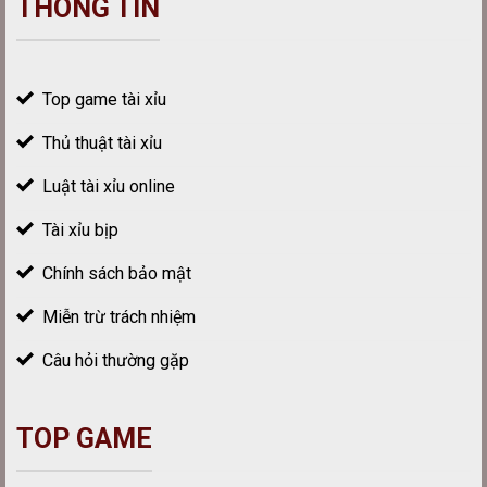
THÔNG TIN
Top game tài xỉu
Thủ thuật tài xỉu
Luật tài xỉu online
Tài xỉu bịp
Chính sách bảo mật
Miễn trừ trách nhiệm
Câu hỏi thường gặp
TOP GAME