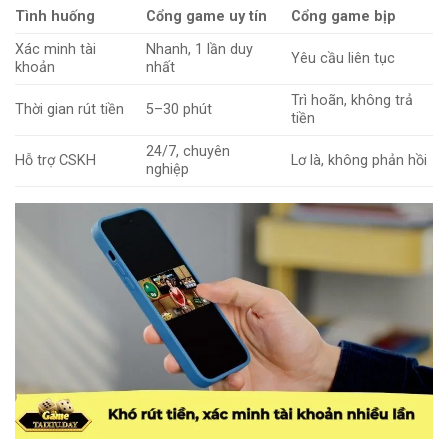
Tình huống
Cổng game uy tín
Cổng game bịp
Xác minh tài
Nhanh, 1 lần duy
Yêu cầu liên tục
khoản
nhất
Trì hoãn, không trả
Thời gian rút tiền
5–30 phút
tiền
24/7, chuyên
Hỗ trợ CSKH
Lơ là, không phản hồi
nghiệp