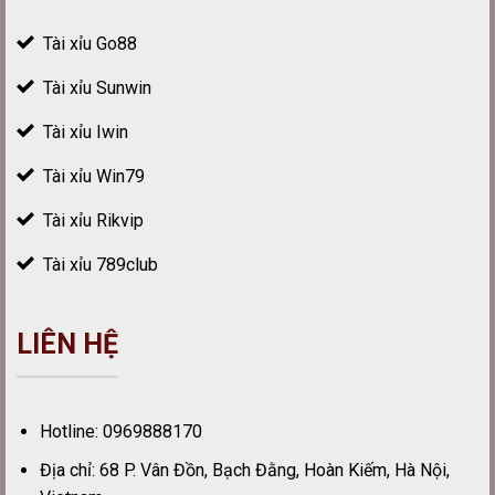
Tài xỉu Go88
Tài xỉu Sunwin
Tài xỉu Iwin
Tài xỉu Win79
Tài xỉu Rikvip
Tài xỉu 789club
LIÊN HỆ
Hotline:
0969888170
Địa chỉ: 68 P. Vân Đồn, Bạch Đằng, Hoàn Kiếm, Hà Nội,