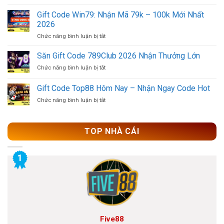
Tổng
Bí
Hợp
Quyết
Gift Code Win79: Nhận Mã 79k – 100k Mới Nhất
Gift
Săn
2026
Code
Mã
ở
Chức năng bình luận bị tắt
Vip79
Thưởng
Gift
2026
Miễn
Code
Không
Săn Gift Code 789Club 2026 Nhận Thưởng Lớn
Phí
Win79:
Thể
ở
Chức năng bình luận bị tắt
Nhận
Bỏ
Săn
Mã
Qua
Gift
Gift Code Top88 Hôm Nay – Nhận Ngay Code Hot
79k
Code
–
ở
Chức năng bình luận bị tắt
789Club
100k
Gift
2026
Mới
Code
Nhận
Nhất
Top88
Thưởng
2026
TOP NHÀ CÁI
Hôm
Lớn
Nay
–
1
Nhận
Ngay
Code
Hot
Five88