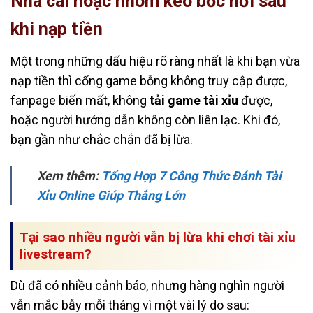
Nhà cái hoặc nhóm kéo bốc hơi sau
khi nạp tiền
Một trong những dấu hiệu rõ ràng nhất là khi bạn vừa
nạp tiền thì cổng game bỗng không truy cập được,
fanpage biến mất, không
tải game tài xỉu
được,
hoặc người hướng dẫn không còn liên lạc. Khi đó,
bạn gần như chắc chắn đã bị lừa.
Xem thêm:
Tổng Hợp 7 Công Thức Đánh Tài
Xỉu Online Giúp Thắng Lớn
Tại sao nhiều người vẫn bị lừa khi chơi tài xỉu
livestream?
Dù đã có nhiều cảnh báo, nhưng hàng nghìn người
vẫn mắc bẫy mỗi tháng vì một vài lý do sau: