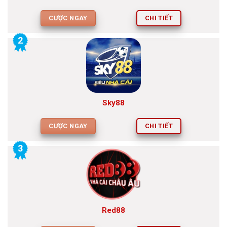
CƯỢC NGAY
CHI TIẾT
2
Sky88
CƯỢC NGAY
CHI TIẾT
3
Red88