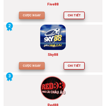
Five88
CƯỢC NGAY
CHI TIẾT
2
Sky88
CƯỢC NGAY
CHI TIẾT
3
Red88