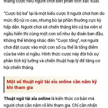
thắng cược nếu người chơi biết phân tích xác suất.
“Cược bộ ba” lại là một kiểu cược ít người chơi hơn do
mức độ rủi ro cao, nhưng bù lại phần thưởng cực kỳ
hấp dẫn. Người chơi sẽ chiến thắng khi cả ba viên xí
ngầu hiển thị cùng một con số như dự đoán ban đầu.
Không thể không nhắc đến “Cược tổng”, nơi người
chơi đặt cược vào một con số cụ thể là tổng điểm
của ba viên xí ngầu. Hình thức cược này đòi hỏi sự
phân tích kỹ lưỡng và chiến thuật hợp lý để tăng cơ
hội chiến thắng.
Một số thuật ngữ tài xỉu online cần nắm kỹ
khi tham gia
Thuật ngữ tài xỉu online
là kiến thức cơ bản mà
người chơi cần nắm rõ khi tham gia. Chỉ cần nhấn