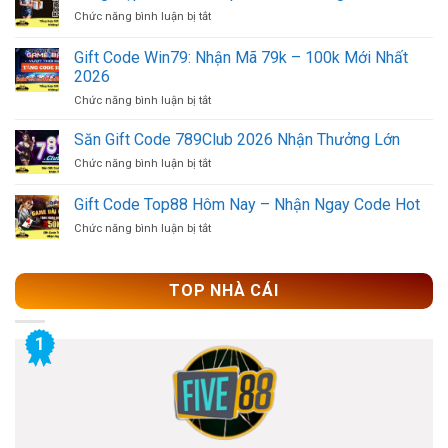
iWin
ở
Chức năng bình luận bị tắt
–
Tổng
Bí
Hợp
Quyết
Gift Code Win79: Nhận Mã 79k – 100k Mới Nhất
Gift
Săn
2026
Code
Mã
ở
Chức năng bình luận bị tắt
Vip79
Thưởng
Gift
2026
Miễn
Code
Không
Săn Gift Code 789Club 2026 Nhận Thưởng Lớn
Phí
Win79:
Thể
ở
Chức năng bình luận bị tắt
Nhận
Bỏ
Săn
Mã
Qua
Gift
Gift Code Top88 Hôm Nay – Nhận Ngay Code Hot
79k
Code
–
ở
Chức năng bình luận bị tắt
789Club
100k
Gift
2026
Mới
Code
Nhận
Nhất
Top88
Thưởng
2026
TOP NHÀ CÁI
Hôm
Lớn
Nay
–
1
Nhận
Ngay
Code
Hot