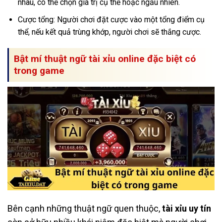
nhau, có thể chọn giá trị cụ thể hoặc ngẫu nhiên.
Cược tổng: Người chơi đặt cược vào một tổng điểm cụ
thể, nếu kết quả trùng khớp, người chơi sẽ thắng cược.
Bật mí thuật ngữ tài xỉu online đặc biệt có
trong game
Bên cạnh những thuật ngữ quen thuộc,
tài xỉu uy tín