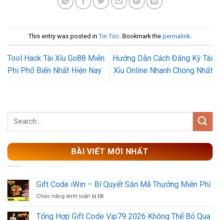
This entry was posted in
Tin Tức
. Bookmark the
permalink
.
Tool Hack Tài Xỉu Go88 Miễn
Hướng Dẫn Cách Đăng Ký Tài
Phí Phổ Biến Nhất Hiện Nay
Xỉu Online Nhanh Chóng Nhất
BÀI VIẾT MỚI NHẤT
Gift Code iWin – Bí Quyết Săn Mã Thưởng Miễn Phí
ở
Chức năng bình luận bị tắt
Gift
Code
Tổng Hợp Gift Code Vip79 2026 Không Thể Bỏ Qua